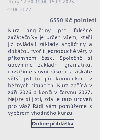
Úterý 17:30-19:
00 15.09.2026-
22.06
.2027
6550 Kč pololetí
Kurz angličtiny pro falešné
začátečníky je určen všem, kteří
již ovládají základy angličtiny a
dokážou tvořit jednoduché věty v
přítomném čase. Společně si
upevníme základní gramatiku,
rozšíříme slovní zásobu a získáte
větší jistotu při komunikaci v
běžných situacích. Kurz začíná v
září 2026 a končí v červnu 2027.
Nejste si jistí, zda je tato úroveň
pro vás? Rádi vám pomůžeme s
výběrem vhodného kurzu.
Online přihláška