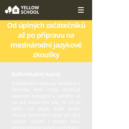
Od úplných začátečníků
až po přípravu na
mezinárodní jazykové
zkoušky
Individuální kurzy
Individuální výuka je ideální pro
všechny, kteří chtějí studovat
vlastním tempem a zaměřit se
na své konkrétní cíle. Ať už se
učíte cizí jazyk kvůli práci,
studiu, cestování nebo jen pro
radost, obsah i tempo lekcí
přizpůsobíme vašim potřebám.