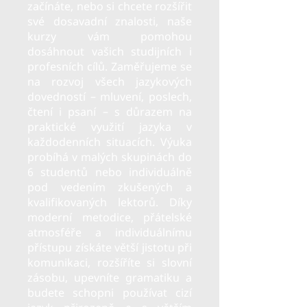
začínáte, nebo si chcete rozšířit
své dosavadní znalosti, naše
kurzy vám pomohou
dosáhnout vašich studijních i
profesních cílů. Zaměřujeme se
na rozvoj všech jazykových
dovedností – mluvení, poslech,
čtení i psaní – s důrazem na
praktické využití jazyka v
každodenních situacích. Výuka
probíhá v malých skupinách do
6 studentů nebo individuálně
pod vedením zkušených a
kvalifikovaných lektorů. Díky
moderní metodice, přátelské
atmosféře a individuálnímu
přístupu získáte větší jistotu při
komunikaci, rozšíříte si slovní
zásobu, upevníte gramatiku a
budete schopni používat cizí