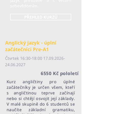
jazyk přirozeně a s větším
sebevědomím.
PŘEHLED KURZŮ
Anglický jazyk - úplní
začátečníci Pre-A1
Čtvrtek 16:30-18:
00 17.09.2026-
24.06
.2027
6550 Kč pololetí
Kurz angličtiny pro úplné
začátečníky je určen všem, kteří
s angličtinou teprve začínají
nebo si chtějí osvojit její základy.
V malé skupině do 6 studentů se
naučíte základní gramatiku,