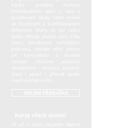
Výuka probíhá formou
individuálních lekcí u nás v
prostorách školy nebo online
se zkušeným a kvalifikovaným
lektorem, který se po celou
dobu věnuje pouze vám. Díky
tomu dosáhnete rychlejšího
pokroku, získáte větší jistotu
při komunikaci a budete
rozvíjet všechny jazykové
dovednosti – mluvení, poslech,
čtení i psaní – přesně podle
svých potřeb a cílů.
ONLINE PŘIHLÁŠKA
Kurzy všech úrovní
Ať už s cizím jazykem teprve