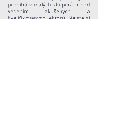
probíhá v malých skupinách pod
vedením zkušených a
kvalifikovaných lektorů. Nejste si
jistí, zda je tento kurz pro vás?
Rádi vám pomůžeme s výběrem
vhodné skupiny.
Online přihláška
Anglický jazyka - příprava na
zkoušku FCE B2
Úterý 15:30-17:
00 15.9.2026-
22.6.2027
6900 Kč pololetí
Kurz přípravy na mezinárodní
zkoušku Cambridge B2 First